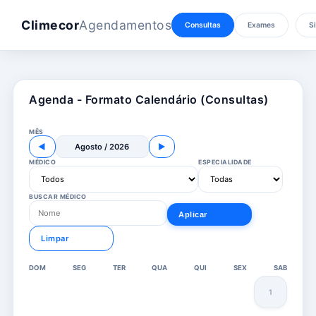
Climecor
Agendamentos
Consultas
Exames
Si
Agenda - Formato Calendário (Consultas)
MÊS
◀
Agosto / 2026
▶
MÉDICO
ESPECIALIDADE
BUSCAR MÉDICO
Aplicar
Limpar
DOM
SEG
TER
QUA
QUI
SEX
SAB
1