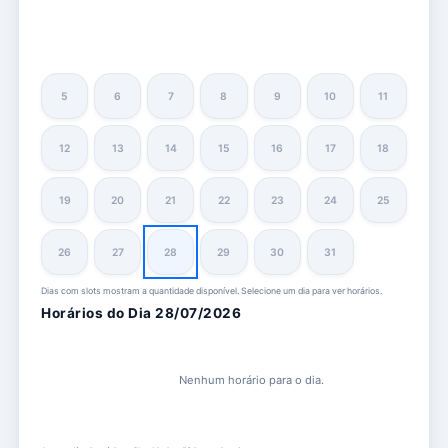
5
6
7
8
9
10
11
12
13
14
15
16
17
18
19
20
21
22
23
24
25
26
27
28
29
30
31
Dias com slots mostram a quantidade disponível. Selecione um dia para ver horários.
Horários do Dia 28/07/2026
Nenhum horário para o dia.