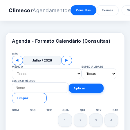
Climecor
Agendamentos
Consultas
Exames
Si
Agenda - Formato Calendário (Consultas)
MÊS
◀
Julho / 2026
▶
MÉDICO
ESPECIALIDADE
BUSCAR MÉDICO
Aplicar
Limpar
DOM
SEG
TER
QUA
QUI
SEX
SAB
1
2
3
4