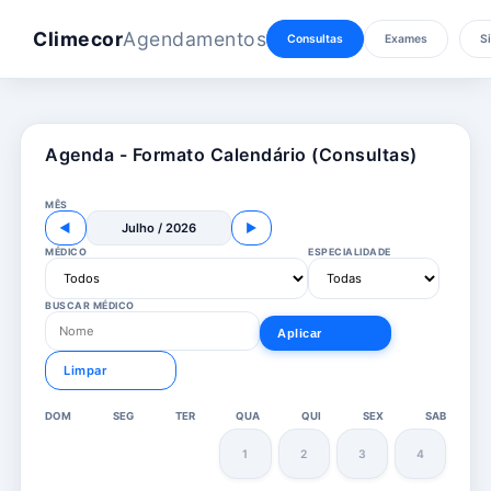
Climecor
Agendamentos
Consultas
Exames
Si
Agenda - Formato Calendário (Consultas)
MÊS
◀
Julho / 2026
▶
MÉDICO
ESPECIALIDADE
BUSCAR MÉDICO
Aplicar
Limpar
DOM
SEG
TER
QUA
QUI
SEX
SAB
1
2
3
4