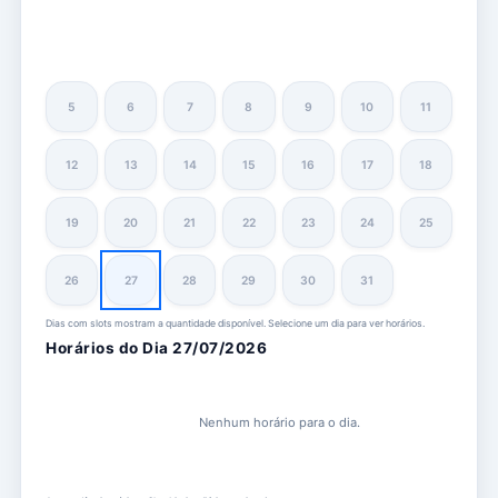
5
6
7
8
9
10
11
12
13
14
15
16
17
18
19
20
21
22
23
24
25
26
27
28
29
30
31
Dias com slots mostram a quantidade disponível. Selecione um dia para ver horários.
Horários do Dia 27/07/2026
Nenhum horário para o dia.