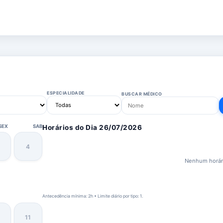
ESPECIALIDADE
BUSCAR MÉDICO
SEX
SAB
Horários do Dia 26/07/2026
4
Nenhum horári
Antecedência mínima: 2h • Limite diário por tipo: 1.
11