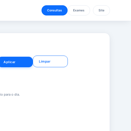
Consultas
Exames
Site
Limpar
Aplicar
o para o dia.