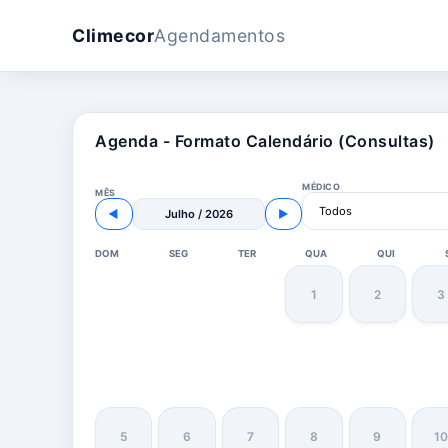
Climecor
Agendamentos
Agenda - Formato Calendário (Consultas)
MÉDICO
MÊS
◀
Julho / 2026
▶
DOM
SEG
TER
QUA
QUI
1
2
3
5
6
7
8
9
10