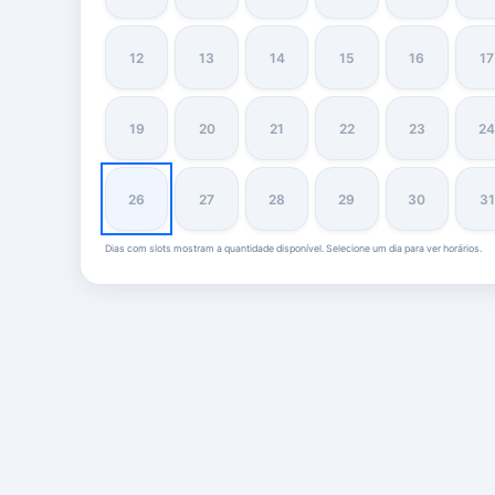
12
13
14
15
16
17
19
20
21
22
23
2
26
27
28
29
30
31
Dias com slots mostram a quantidade disponível. Selecione um dia para ver horários.