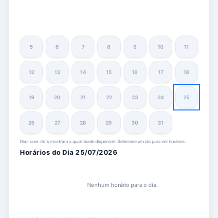
5
6
7
8
9
10
11
12
13
14
15
16
17
18
19
20
21
22
23
24
25
26
27
28
29
30
31
Dias com slots mostram a quantidade disponível. Selecione um dia para ver horários.
Horários do Dia 25/07/2026
Nenhum horário para o dia.