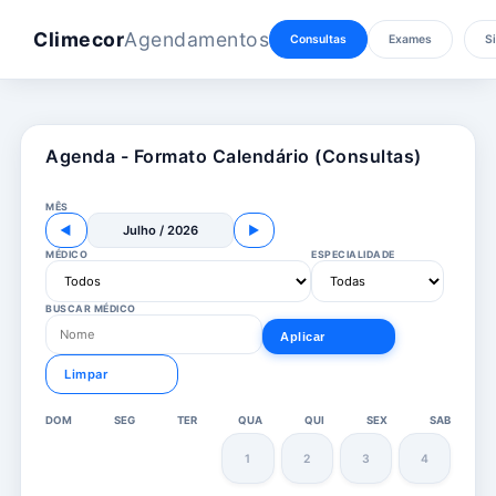
Climecor
Agendamentos
Consultas
Exames
Si
Agenda - Formato Calendário (Consultas)
MÊS
◀
Julho / 2026
▶
MÉDICO
ESPECIALIDADE
BUSCAR MÉDICO
Aplicar
Limpar
DOM
SEG
TER
QUA
QUI
SEX
SAB
1
2
3
4