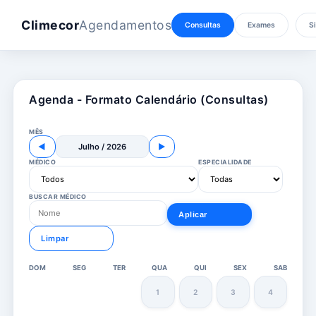
Climecor
Agendamentos
Consultas
Exames
Si
Agenda - Formato Calendário (Consultas)
MÊS
◀
Julho / 2026
▶
MÉDICO
ESPECIALIDADE
BUSCAR MÉDICO
Aplicar
Limpar
DOM
SEG
TER
QUA
QUI
SEX
SAB
1
2
3
4