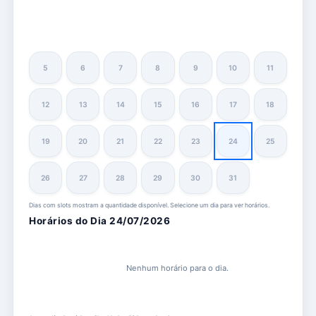
5
6
7
8
9
10
11
12
13
14
15
16
17
18
19
20
21
22
23
24
25
26
27
28
29
30
31
Dias com slots mostram a quantidade disponível. Selecione um dia para ver horários.
Horários do Dia 24/07/2026
Nenhum horário para o dia.