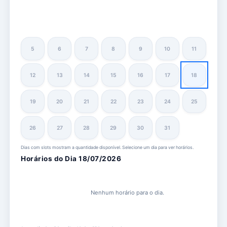
5
6
7
8
9
10
11
12
13
14
15
16
17
18
19
20
21
22
23
24
25
26
27
28
29
30
31
Dias com slots mostram a quantidade disponível. Selecione um dia para ver horários.
Horários do Dia 18/07/2026
Nenhum horário para o dia.