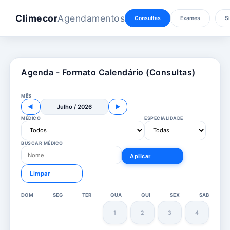
Climecor
Agendamentos
Consultas
Exames
Si
Agenda - Formato Calendário (Consultas)
MÊS
◀
Julho / 2026
▶
MÉDICO
ESPECIALIDADE
BUSCAR MÉDICO
Aplicar
Limpar
DOM
SEG
TER
QUA
QUI
SEX
SAB
1
2
3
4