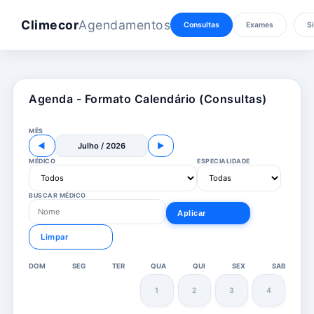
Climecor
Agendamentos
Consultas
Exames
Si
Agenda - Formato Calendário (Consultas)
MÊS
◀
Julho / 2026
▶
MÉDICO
ESPECIALIDADE
BUSCAR MÉDICO
Aplicar
Limpar
DOM
SEG
TER
QUA
QUI
SEX
SAB
1
2
3
4