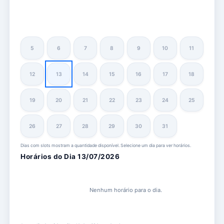
5
6
7
8
9
10
11
12
13
14
15
16
17
18
19
20
21
22
23
24
25
26
27
28
29
30
31
Dias com slots mostram a quantidade disponível. Selecione um dia para ver horários.
Horários do Dia 13/07/2026
Nenhum horário para o dia.