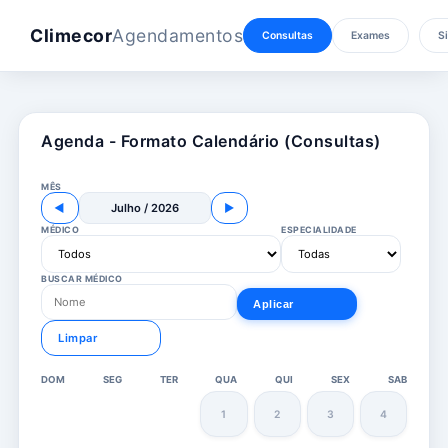
Climecor
Agendamentos
Consultas
Exames
Si
Agenda - Formato Calendário (Consultas)
MÊS
◀
Julho / 2026
▶
MÉDICO
ESPECIALIDADE
BUSCAR MÉDICO
Aplicar
Limpar
DOM
SEG
TER
QUA
QUI
SEX
SAB
1
2
3
4